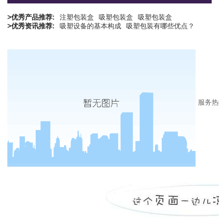
>优秀产品推荐:
注塑包装盒
吸塑包装盒
吸塑包装盒
>优秀资讯推荐:
吸塑设备的基本构成
吸塑包装有哪些优点？
服务热
0510