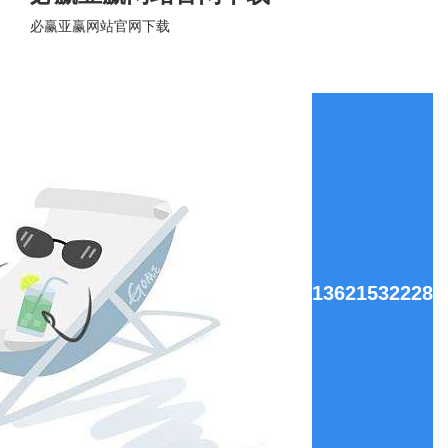
必赢亚赢网站官网下载
13621532228