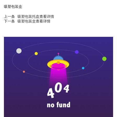
吸塑包装盒
上一条
吸塑包装托盘
查看详情
下一条
吸塑包装盒
查看详情