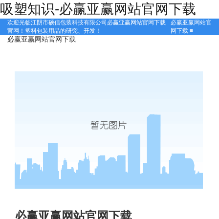
吸塑知识-必赢亚赢网站官网下载
必赢亚赢网站必赢亚赢网站官网下载官网下载首页
欢迎光临江阴市硕信包装科技有限公司必赢亚赢网站官网下载
必赢亚赢网站官
关于必赢亚赢网站官网下载
官网！塑料包装用品的研究、开发！
网下载
≡
必赢亚赢网站官网下载
必赢亚赢网站官网下载的产品中心
吸塑包装
工厂展示
注塑包装
生产设备
吸塑知识
应用行业
食品
在线留言
电子
联系必赢亚赢网站官网下载
医药
文具
日化
必赢亚赢网站官网下载