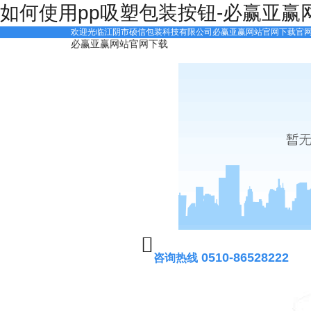
如何使用pp吸塑包装按钮-必赢亚赢
必赢亚赢网站必赢亚赢网站官网下载官网下载首页
欢迎光临江阴市硕信包装科技有限公司必赢亚赢网站官网下载官
必赢亚赢网站官网下载
关于必赢亚赢网站官网下载
必赢亚赢网站官网下载的产品中心
吸塑包装
工厂展示
注塑包装
生产设备
吸塑知识
应用行业
食品
在线留言
电子
联系必赢亚赢网站官网下载
医药
文具
日化
0510-86528222
咨询热线