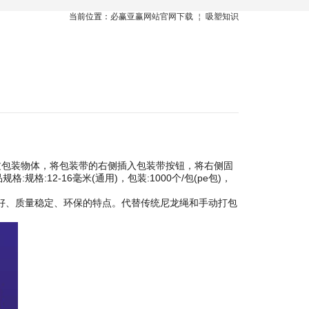
当前位置：
必赢亚赢网站官网下载
￤
吸塑知识
绕过包装物体，将包装带的右侧插入包装带按钮，将右侧固
:12-16毫米(通用)，包装:1000个/包(pe包)，
性好、质量稳定、环保的特点。代替传统尼龙绳和手动打包