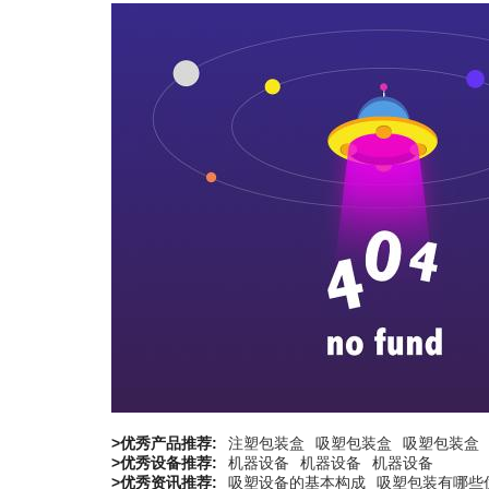
>优秀产品推荐:
注塑包装盒
吸塑包装盒
吸塑包装盒
>优秀设备推荐:
机器设备
机器设备
机器设备
>优秀资讯推荐:
吸塑设备的基本构成
吸塑包装有哪些