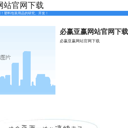
网站官网下载
网！塑料包装用品的研究、开发！
必赢亚赢网站官网下
必赢亚赢网站官网下载