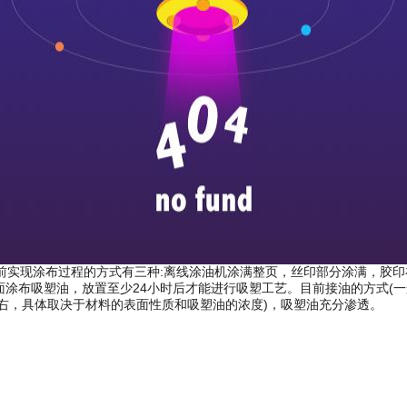
前实现涂布过程的方式有三种:离线涂油机涂满整页，丝印部分涂满，胶
面涂布吸塑油，放置至少24小时后才能进行吸塑工艺。目前接油的方式(
2左右，具体取决于材料的表面性质和吸塑油的浓度)，吸塑油充分渗透。