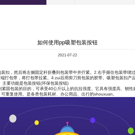
如何使用pp吸塑包装按钮
2021-07-22
入包装扣，然后将左侧固定杆折叠到包装带中并拧紧。2.右手握住包装带
带，将打包带拉紧。4.zui后用剪刀剪包装的胶带。吸塑包装扣产品规格:规格
。主要功能是包装按钮(环保包装按钮)
到紧固包装的目的，可承受40公斤以上的抗拉强度。它具有强度高、韧
重复使用。是各类包装耗材、办公用品、出行的shouxuan。