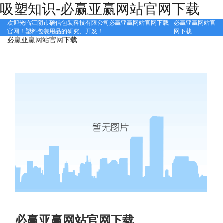
吸塑知识-必赢亚赢网站官网下载
必赢亚赢网站必赢亚赢网站官网下载官网下载首页
欢迎光临江阴市硕信包装科技有限公司必赢亚赢网站官网下载
必赢亚赢网站官
关于必赢亚赢网站官网下载
官网！塑料包装用品的研究、开发！
网下载
≡
必赢亚赢网站官网下载
必赢亚赢网站官网下载的产品中心
吸塑包装
工厂展示
注塑包装
生产设备
吸塑知识
应用行业
食品
在线留言
电子
联系必赢亚赢网站官网下载
医药
文具
日化
必赢亚赢网站官网下载