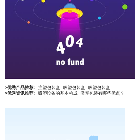
>优秀产品推荐:
注塑包装盒
吸塑包装盒
吸塑包装盒
>优秀资讯推荐:
吸塑设备的基本构成
吸塑包装有哪些优点？