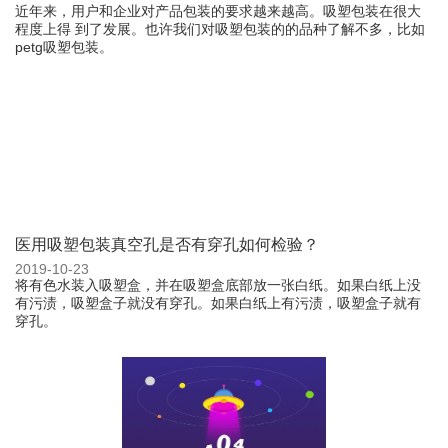
近年来，用户和企业对产品包装的要求越来越高。吸塑包装在很大
程度上得 到了发展。也许我们对吸塑包装的的品种了解不多，比如
petg吸塑包装。
医用吸塑包装真空孔是否有穿孔如何检验？
2019-10-23
将有色水装入吸塑盒，并在吸塑盒底部放一张白纸。如果白纸上没
有污渍，吸塑盒子就没有穿孔。如果白纸上有污渍，吸塑盒子就有
穿孔。