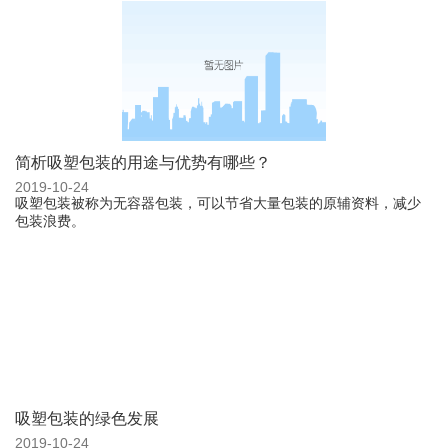
简析吸塑包装的用途与优势有哪些？
2019-10-24
吸塑包装被称为无容器包装，可以节省大量包装的原辅资料，减少
包装浪费。
吸塑包装的绿色发展
2019-10-24