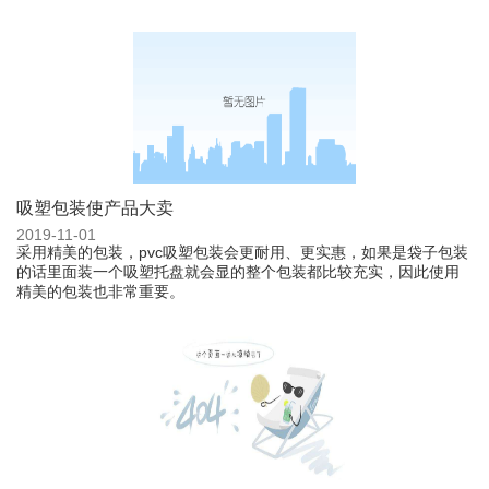
吸塑包装使产品大卖
2019-11-01
采用精美的包装，pvc吸塑包装会更耐用、更实惠，如果是袋子包装
的话里面装一个吸塑托盘就会显的整个包装都比较充实，因此使用
精美的包装也非常重要。