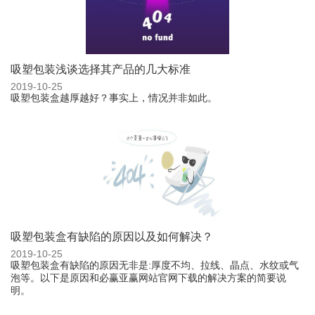
吸塑包装浅谈选择其产品的几大标准
2019-10-25
吸塑包装盒越厚越好？事实上，情况并非如此。
吸塑包装盒有缺陷的原因以及如何解决？
2019-10-25
吸塑包装盒有缺陷的原因无非是:厚度不均、拉线、晶点、水纹或气
泡等。以下是原因和必赢亚赢网站官网下载的解决方案的简要说
明。