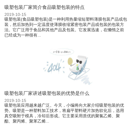
吸塑包装厂家简介食品吸塑包装的特点
2019-10-15
吸塑包装(食品吸塑包装)是一种利用热量缩短塑料薄膜包装产品或包
装，然后加热到一定温度使薄膜收缩紧密包装产品或包装的包装方
法。它广泛用于食品和其他产品及包装。它发展迅速，在懒惰之前
已经成为一种很有...
吸塑包装厂家讲述吸塑包装的优势是什么
2019-10-15
吸塑包装应用越来越广泛。今天，小编将向大家介绍吸塑包装的优
势。吸塑是一种塑料加工技术，将扁平塑料硬片加热软化后，选用
真空吸附于模具，冷却后形成。它主要采用质优的聚氯乙烯、聚
酯、聚丙烯、聚苯乙烯...