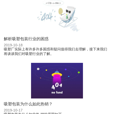
解析吸塑包装行业的困惑
2019-10-18
吸塑厂实际上有许多许多困惑和疑问值得我们去理解，接下来我们
将谈谈我们对吸塑行业的了解。
吸塑包装为什么如此热销？
2019-10-17