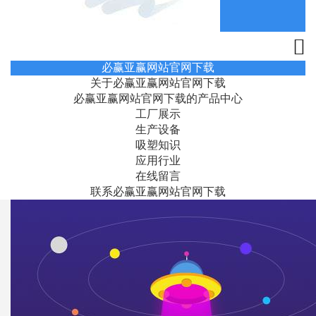
必赢亚赢网站官网下载
关于必赢亚赢网站官网下载
必赢亚赢网站官网下载的产品中心
工厂展示
生产设备
吸塑知识
应用行业
在线留言
联系必赢亚赢网站官网下载